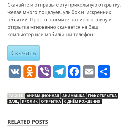
Скачайте и отправьте эту прикольную открытку,
желая много поцелуев, улыбок и искренних
объятий. Просто нажмите на синюю снизу и
открытка мгновенно скачается на Ваш
компьютер или мобильный телефон.
Скачать
V
O
V
T
F
E
О
K
d
i
e
a
m
т
TAGGED
АНИМАЦИОННАЯ
n
b
АНИМАШКА
l
c
ГИФ ОТКРЫТКА
a
п
ЗАЯЦ
КРОЛИК
ОТКРЫТКА
С ДНЁМ РОЖДЕНИЯ
o
e
e
e
i
р
RELATED POSTS
k
r
g
b
l
а