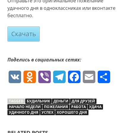
Отправьте это оригинальное пожелание
удачного дня в одноклассниках или вконтакте
бесплатно.
Скачать
Поделись в социальных сетях:
V
O
V
T
F
E
О
K
d
i
e
a
m
т
TAGGED
БУДИЛЬНИК
n
b
ДЕНЬГИ
l
ДЛЯ ДРУЗЕЙ
c
a
п
НАЧАЛО НЕДЕЛИ
ПОЖЕЛАНИЯ
РАБОТА
УДАЧА
УДАЧНОГО ДНЯ
УСПЕХ
ХОРОШЕГО ДНЯ
o
e
e
e
i
р
k
r
g
b
l
а
RELATED POSTS